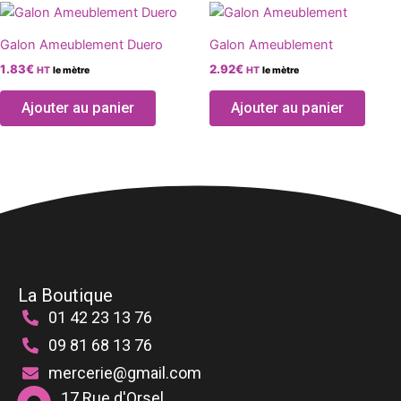
Ce
Ce
être
être
produit
produ
choisies
chois
Galon Ameublement Duero
Galon Ameublement
a
a
sur
sur
1.83
€
2.92
€
HT
le mètre
HT
le mètre
plusieurs
plusie
la
la
variations.
variat
page
page
Ajouter au panier
Ajouter au panier
Les
Les
du
du
options
optio
produit
produ
peuvent
peuve
être
être
choisies
chois
sur
sur
la
la
page
page
du
du
La Boutique
produit
produ
01 42 23 13 76
09 81 68 13 76
mercerie@gmail.com
17 Rue d'Orsel