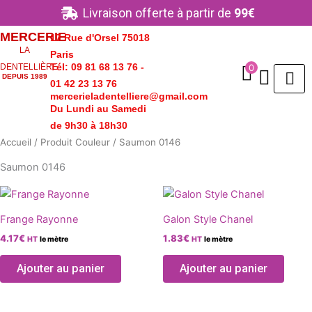
Aller
Livraison offerte à partir de
99€
au
MERCERIE
17 Rue d'Orsel 75018
contenu
LA
Paris
Tél: 09 81 68 13 76 -
0
DENTELLIÈRE
DEPUIS 1989
01 42 23 13 76
mercerieladentelliere@gmail.com
Du Lundi au Samedi
de 9h30 à 18h30
Accueil
/ Produit Couleur / Saumon 0146
Saumon 0146
Ce
Ce
produit
produ
Frange Rayonne
Galon Style Chanel
a
a
4.17
€
1.83
€
HT
le mètre
HT
le mètre
plusieurs
plusie
variations.
variat
Ajouter au panier
Ajouter au panier
Les
Les
options
optio
peuvent
peuve