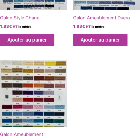
être
être
choisies
chois
Galon Style Chanel
Galon Ameublement Duero
sur
sur
1.83
€
1.83
€
HT
le mètre
HT
le mètre
la
la
page
page
Ajouter au panier
Ajouter au panier
du
du
produit
produ
Ce
produit
a
plusieurs
variations.
Les
options
peuvent
être
choisies
Galon Ameublement
sur