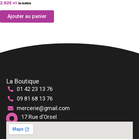
2.92
€
HT
le mètre
la
page
Ajouter au panier
du
produit
La Boutique
01 42 23 13 76
09 81 68 13 76
mercerie@gmail.com
17 Rue d'Orsel
75018 Paris