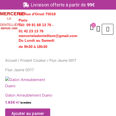
Aller
Livraison offerte à partir de
99€
au
MERCERIE
17 Rue d'Orsel 75018
contenu
LA
Paris
Tél: 09 81 68 13 76 -
0
DENTELLIÈRE
DEPUIS 1989
01 42 23 13 76
mercerieladentelliere@gmail.com
Du Lundi au Samedi
de 9h30 à 18h30
Accueil
/ Produit Couleur / Fluo Jaune 0017
Fluo Jaune 0017
Ce
produit
a
Galon Ameublement Duero
plusieurs
1.83
€
HT
le mètre
variations.
Les
Ajouter au panier