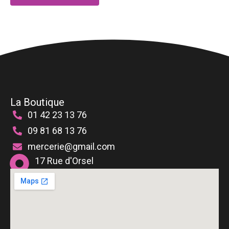
options
peuvent
être
choisies
sur
la
page
du
produit
La Boutique
01 42 23 13 76
09 81 68 13 76
mercerie@gmail.com
17 Rue d'Orsel
75018 Paris