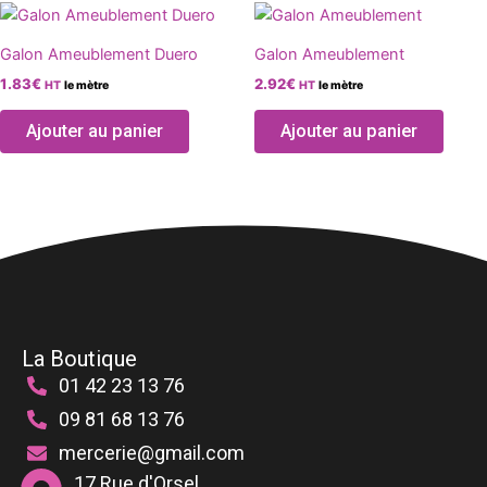
Ce
Ce
être
être
produit
produ
choisies
chois
Galon Ameublement Duero
Galon Ameublement
a
a
sur
sur
1.83
€
2.92
€
HT
le mètre
HT
le mètre
plusieurs
plusie
la
la
variations.
variat
page
page
Ajouter au panier
Ajouter au panier
Les
Les
du
du
options
optio
produit
produ
peuvent
peuve
être
être
choisies
chois
sur
sur
la
la
page
page
du
du
La Boutique
produit
produ
01 42 23 13 76
09 81 68 13 76
mercerie@gmail.com
17 Rue d'Orsel