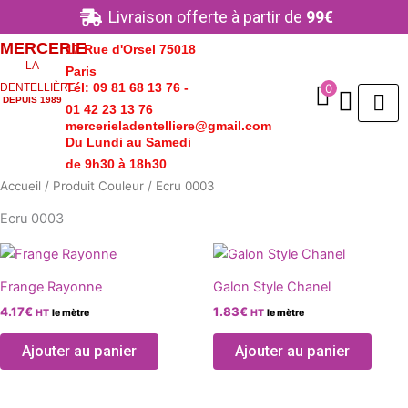
Aller
Livraison offerte à partir de
99€
au
MERCERIE
17 Rue d'Orsel 75018
contenu
LA
Paris
Tél: 09 81 68 13 76 -
0
DENTELLIÈRE
DEPUIS 1989
01 42 23 13 76
mercerieladentelliere@gmail.com
Du Lundi au Samedi
de 9h30 à 18h30
Accueil
/ Produit Couleur / Ecru 0003
Ecru 0003
Ce
Ce
produit
produ
Frange Rayonne
Galon Style Chanel
a
a
4.17
€
1.83
€
HT
le mètre
HT
le mètre
plusieurs
plusie
variations.
variat
Ajouter au panier
Ajouter au panier
Les
Les
options
optio
peuvent
peuve