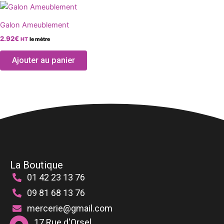
Ce
être
être
produit
choisies
chois
Galon Ameublement
a
sur
sur
2.92
€
HT
le mètre
plusieurs
la
la
variations.
page
page
Ajouter au panier
Les
du
du
options
produit
produ
peuvent
être
choisies
sur
la
page
du
La Boutique
produit
01 42 23 13 76
09 81 68 13 76
mercerie@gmail.com
17 Rue d'Orsel