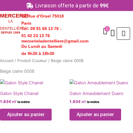
Aller
Livraison offerte à partir de
99€
au
MERCERIE
17 Rue d'Orsel 75018
contenu
LA
Paris
Tél: 09 81 68 13 76 -
0
DENTELLIÈRE
DEPUIS 1989
01 42 23 13 76
mercerieladentelliere@gmail.com
Du Lundi au Samedi
de 9h30 à 18h30
Accueil
/ Produit Couleur / Beige claire 0008
Beige claire 0008
Ce
Ce
produit
produ
Galon Style Chanel
Galon Ameublement Duero
a
a
1.83
€
1.83
€
HT
le mètre
HT
le mètre
plusieurs
plusie
variations.
variat
Ajouter au panier
Ajouter au panier
Les
Les
options
optio
peuvent
peuve