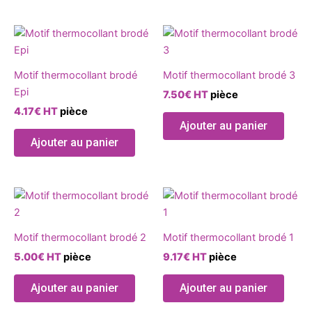
être
être
choisies
chois
Ce
Ce
sur
sur
produit
produ
la
la
a
a
page
page
Motif thermocollant brodé
Motif thermocollant brodé 3
plusieurs
plusie
du
du
Epi
7.50
€
HT
pièce
variations.
variat
produit
produ
4.17
€
HT
pièce
Les
Les
Ajouter au panier
options
optio
Ajouter au panier
peuvent
peuve
être
être
choisies
chois
Ce
Ce
sur
sur
produit
produ
la
la
a
a
page
page
Motif thermocollant brodé 2
Motif thermocollant brodé 1
plusieurs
plusie
du
du
5.00
€
HT
pièce
9.17
€
HT
pièce
variations.
variat
produit
produ
Les
Les
Ajouter au panier
Ajouter au panier
options
optio