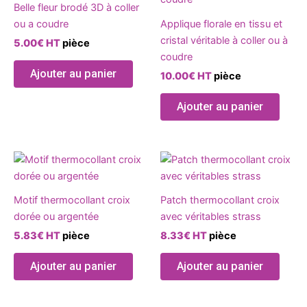
page
page
Belle fleur brodé 3D à coller
plusieurs
plusie
du
du
ou a coudre
Applique florale en tissu et
variations.
variat
produit
produ
cristal véritable à coller ou à
5.00
€
HT
pièce
Les
Les
coudre
options
optio
Ajouter au panier
10.00
€
HT
pièce
peuvent
peuve
être
être
Ajouter au panier
choisies
chois
sur
sur
la
la
Ce
page
page
produit
du
du
a
produit
produ
Motif thermocollant croix
Patch thermocollant croix
plusieurs
dorée ou argentée
avec véritables strass
variations.
5.83
€
HT
pièce
8.33
€
HT
pièce
Les
options
Ajouter au panier
Ajouter au panier
peuvent
être
choisies