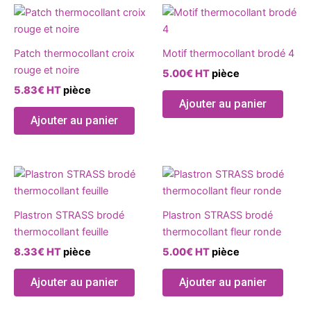
Ce
sur
produ
la
a
page
Patch thermocollant croix
Motif thermocollant brodé 4
plusie
du
rouge et noire
5.00
€
HT
pièce
variat
produit
5.83
€
HT
pièce
Les
Ajouter au panier
optio
Ajouter au panier
peuve
être
chois
Ce
Ce
sur
produit
produ
la
a
a
page
Plastron STRASS brodé
Plastron STRASS brodé
plusieurs
plusie
du
thermocollant feuille
thermocollant fleur ronde
variations.
variat
produ
8.33
€
HT
pièce
5.00
€
HT
pièce
Les
Les
options
optio
Ajouter au panier
Ajouter au panier
peuvent
peuve
être
être