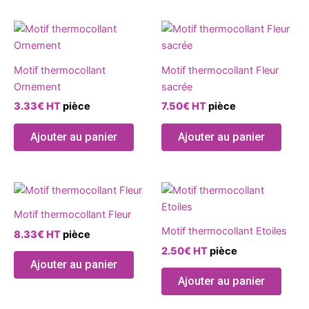
peuvent
peuve
être
être
Ce
Ce
choisies
chois
produit
produ
sur
sur
a
a
la
la
Motif thermocollant
Motif thermocollant Fleur
plusieurs
plusie
page
page
Ornement
sacrée
variations.
variat
du
du
3.33
€
HT
pièce
7.50
€
HT
pièce
Les
Les
produit
produ
options
optio
Ajouter au panier
Ajouter au panier
peuvent
peuve
être
être
choisies
chois
Ce
Ce
sur
sur
produit
produ
la
la
Motif thermocollant Fleur
a
a
page
page
Motif thermocollant Etoiles
8.33
€
HT
pièce
plusieurs
plusie
du
du
2.50
€
HT
pièce
variations.
variat
produit
produ
Ajouter au panier
Les
Les
Ajouter au panier
options
optio
peuvent
peuve