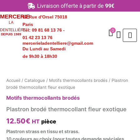
Aller
Livraison offerte à partir de
99€
au
MERCERIE
17 Rue d'Orsel 75018
contenu
LA
Paris
Tél: 09 81 68 13 76 -
0
DENTELLIÈRE
DEPUIS 1989
01 42 23 13 76
mercerieladentelliere@gmail.com
Du Lundi au Samedi
de 9h30 à 18h30
quantité
de
Plastron
Accueil
/
Catalogue
/
Motifs thermocollants brodés
/ Plastron
brodé
brodé thermocollant fleur exotique
thermocollant
fleur
Motifs thermocollants brodés
exotique
Plastron brodé thermocollant fleur exotique
12.50
€
HT
pièce
Plastron strass en tissu et strass.
10 couleurs au choix (pour toutes demande spéciales,