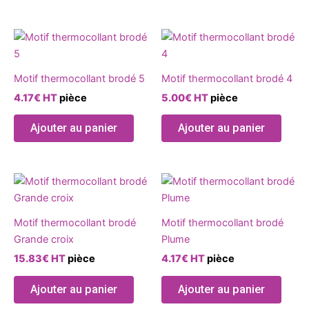
être
être
choisies
chois
Ce
Ce
sur
sur
produit
produ
la
la
a
a
page
page
Motif thermocollant brodé 5
Motif thermocollant brodé 4
plusieurs
plusie
du
du
4.17
€
HT
pièce
5.00
€
HT
pièce
variations.
variat
produit
produ
Les
Les
Ajouter au panier
Ajouter au panier
options
optio
peuvent
peuve
être
être
Ce
Ce
choisies
chois
produit
produ
sur
sur
a
a
la
la
Motif thermocollant brodé
Motif thermocollant brodé
plusieurs
plusie
page
page
Grande croix
Plume
variations.
variat
du
du
15.83
€
HT
pièce
4.17
€
HT
pièce
Les
Les
produit
produ
options
optio
Ajouter au panier
Ajouter au panier
peuvent
peuve