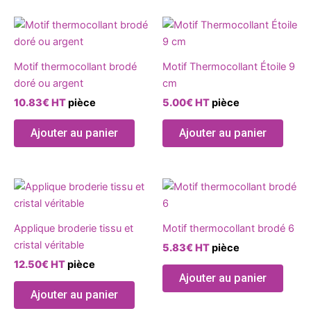
choisies
chois
Ce
Ce
sur
sur
produit
produ
la
la
a
a
page
page
Motif thermocollant brodé
Motif Thermocollant Étoile 9
plusieurs
plusie
du
du
doré ou argent
cm
variations.
variat
produit
produ
10.83
€
HT
pièce
5.00
€
HT
pièce
Les
Les
options
optio
Ajouter au panier
Ajouter au panier
peuvent
peuve
être
être
choisies
chois
Ce
Ce
sur
sur
produit
produ
la
la
a
a
page
page
Applique broderie tissu et
Motif thermocollant brodé 6
plusieurs
plusie
du
du
cristal véritable
5.83
€
HT
pièce
variations.
variat
produit
produ
12.50
€
HT
pièce
Les
Les
Ajouter au panier
options
optio
Ajouter au panier
peuvent
peuve