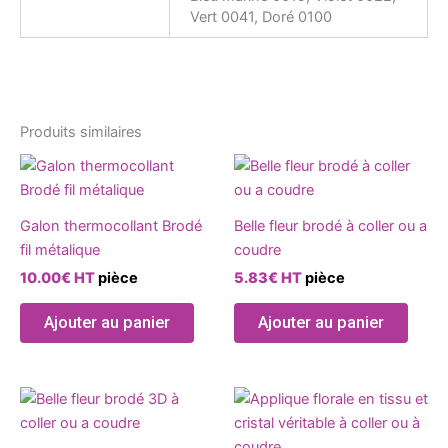
Vert 0041, Doré 0100
Produits similaires
Ce
Ce
produit
produ
a
a
Galon thermocollant Brodé
Belle fleur brodé à coller ou a
plusieurs
plusie
fil métalique
coudre
variations.
variat
10.00
€
HT
pièce
5.83
€
HT
pièce
Les
Les
options
optio
Ajouter au panier
Ajouter au panier
peuvent
peuve
être
être
choisies
chois
Ce
Ce
sur
sur
produit
produ
la
la
a
a