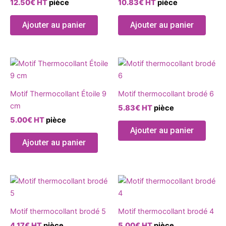
12.50
€
HT
pièce
10.83
€
HT
pièce
Les
Les
options
optio
Ajouter au panier
Ajouter au panier
peuvent
peuve
être
être
choisies
chois
Ce
Ce
sur
sur
produit
produ
la
la
a
a
page
page
Motif Thermocollant Étoile 9
Motif thermocollant brodé 6
plusieurs
plusie
du
du
cm
5.83
€
HT
pièce
variations.
variat
produit
produ
5.00
€
HT
pièce
Les
Les
Ajouter au panier
options
optio
Ajouter au panier
peuvent
peuve
être
être
choisies
chois
Ce
Ce
sur
sur
produit
produ
la
la
a
a
page
page
Motif thermocollant brodé 5
Motif thermocollant brodé 4
plusieurs
plusie
du
du
4.17
€
HT
pièce
5.00
€
HT
pièce