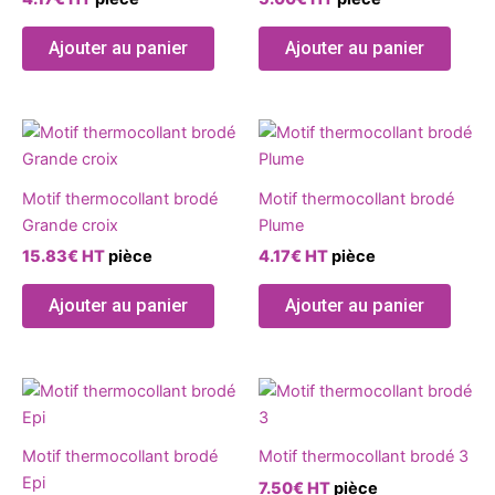
variations.
variat
produit
produ
Les
Les
Ajouter au panier
Ajouter au panier
options
optio
peuvent
peuve
être
être
Ce
Ce
choisies
chois
produit
produ
sur
sur
a
a
la
la
Motif thermocollant brodé
Motif thermocollant brodé
plusieurs
plusie
page
page
Grande croix
Plume
variations.
variat
du
du
15.83
€
HT
pièce
4.17
€
HT
pièce
Les
Les
produit
produ
options
optio
Ajouter au panier
Ajouter au panier
peuvent
peuve
être
être
choisies
chois
Ce
Ce
sur
sur
produit
produ
la
la
a
a
page
page
Motif thermocollant brodé
Motif thermocollant brodé 3
plusieurs
plusie
du
du
Epi
7.50
€
HT
pièce