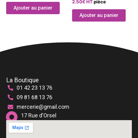
2.50
€
HT
pièce
Les
Les
produit
produ
Ajouter au panier
options
optio
Ajouter au panier
peuvent
peuve
être
être
choisies
chois
sur
sur
la
la
page
page
du
du
produit
produ
La Boutique
01 42 23 13 76
09 81 68 13 76
mercerie@gmail.com
17 Rue d'Orsel
75018 Paris