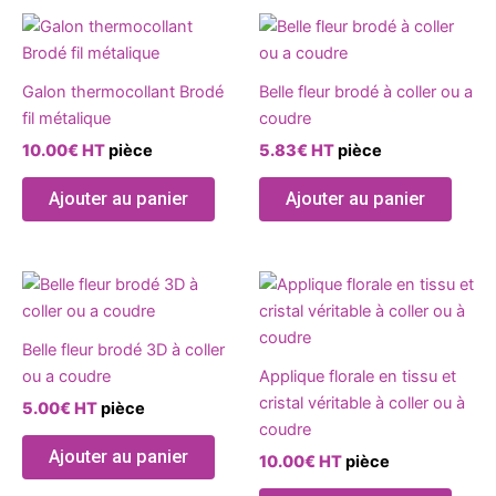
Ce
Ce
produit
produ
a
a
Galon thermocollant Brodé
Belle fleur brodé à coller ou a
plusieurs
plusie
fil métalique
coudre
variations.
variat
10.00
€
HT
pièce
5.83
€
HT
pièce
Les
Les
options
optio
Ajouter au panier
Ajouter au panier
peuvent
peuve
être
être
choisies
chois
Ce
Ce
sur
sur
produit
produ
la
la
a
a
page
page
Belle fleur brodé 3D à coller
plusieurs
plusie
du
du
ou a coudre
Applique florale en tissu et
variations.
variat
produit
produ
cristal véritable à coller ou à
5.00
€
HT
pièce
Les
Les
coudre
options
optio
Ajouter au panier
10.00
€
HT
pièce
peuvent
peuve
être
être