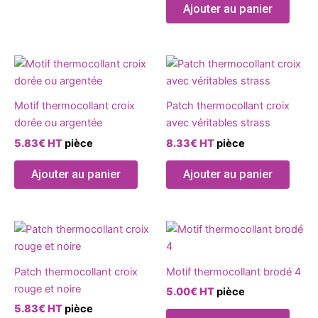
Ajouter au panier
choisies
chois
sur
sur
la
la
Ce
page
page
produit
du
du
a
produit
produ
Motif thermocollant croix
Patch thermocollant croix
plusieurs
dorée ou argentée
avec véritables strass
variations.
5.83
€
HT
pièce
8.33
€
HT
pièce
Les
options
Ajouter au panier
Ajouter au panier
peuvent
être
choisies
Ce
sur
produ
la
a
page
Patch thermocollant croix
Motif thermocollant brodé 4
plusie
du
rouge et noire
5.00
€
HT
pièce
variat
produit
5.83
€
HT
pièce
Les