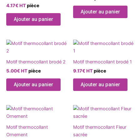
variations.
variat
produit
produ
4.17
€
HT
pièce
Les
Les
Ajouter au panier
options
optio
Ajouter au panier
peuvent
peuve
être
être
choisies
chois
Ce
Ce
sur
sur
produit
produ
la
la
a
a
page
page
Motif thermocollant brodé 2
Motif thermocollant brodé 1
plusieurs
plusie
du
du
5.00
€
HT
pièce
9.17
€
HT
pièce
variations.
variat
produit
produ
Les
Les
Ajouter au panier
Ajouter au panier
options
optio
peuvent
peuve
être
être
Ce
Ce
choisies
chois
produit
produ
sur
sur
a
a
la
la
Motif thermocollant
Motif thermocollant Fleur
plusieurs
plusie
page
page
Ornement
sacrée
variations.
variat