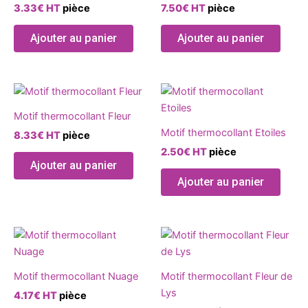
du
du
3.33
€
HT
pièce
7.50
€
HT
pièce
Les
Les
produit
produ
options
optio
Ajouter au panier
Ajouter au panier
peuvent
peuve
être
être
choisies
chois
Ce
Ce
sur
sur
produit
produ
la
la
Motif thermocollant Fleur
a
a
page
page
Motif thermocollant Etoiles
8.33
€
HT
pièce
plusieurs
plusie
du
du
2.50
€
HT
pièce
variations.
variat
produit
produ
Ajouter au panier
Les
Les
Ajouter au panier
options
optio
peuvent
peuve
être
être
Ce
Ce
choisies
chois
produit
produ
sur
sur
a
a
la
la
Motif thermocollant Nuage
Motif thermocollant Fleur de
plusieurs
plusie
page
page
Lys
4.17
€
HT
pièce
variations.
variat
du
du