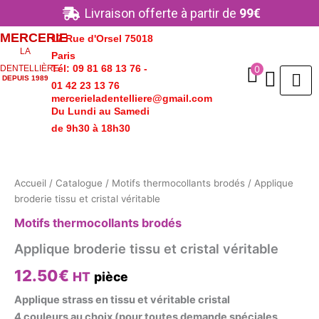
Aller
Livraison offerte à partir de
99€
au
MERCERIE
17 Rue d'Orsel 75018
contenu
LA
Paris
Tél: 09 81 68 13 76 -
0
DENTELLIÈRE
DEPUIS 1989
01 42 23 13 76
mercerieladentelliere@gmail.com
Du Lundi au Samedi
de 9h30 à 18h30
quantité
de
Applique
Accueil
/
Catalogue
/
Motifs thermocollants brodés
/ Applique
broderie
broderie tissu et cristal véritable
tissu
et
Motifs thermocollants brodés
cristal
véritable
Applique broderie tissu et cristal véritable
12.50
€
HT
pièce
Applique strass en tissu et véritable cristal
4 couleurs au choix (pour toutes demande spéciales,