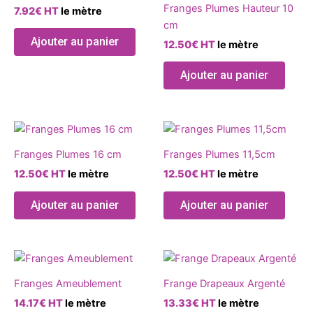
Franges Plumes Hauteur 10
7.92
€
HT
le mètre
plusieurs
plusie
cm
variations.
variat
Ajouter au panier
12.50
€
HT
le mètre
Les
Les
options
optio
Ajouter au panier
peuvent
peuve
être
être
choisies
chois
Ce
Ce
sur
sur
produit
produ
la
la
Franges Plumes 16 cm
Franges Plumes 11,5cm
a
a
page
page
12.50
€
HT
le mètre
12.50
€
HT
le mètre
plusieurs
plusie
du
du
variations.
variat
produit
produ
Ajouter au panier
Ajouter au panier
Les
Les
options
optio
peuvent
peuve
Ce
Ce
être
être
produit
produ
choisies
chois
Franges Ameublement
Frange Drapeaux Argenté
a
a
sur
sur
14.17
€
HT
le mètre
13.33
€
HT
le mètre
plusieurs
plusie