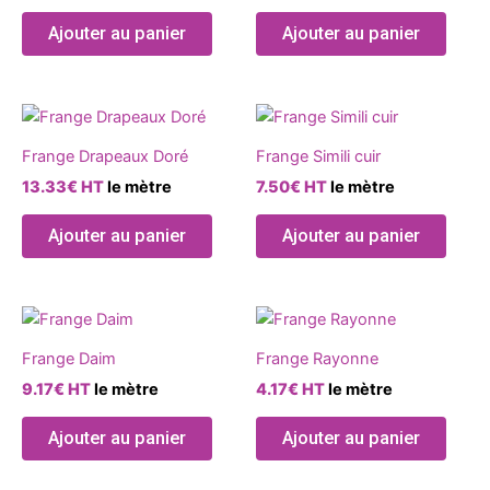
la
la
variations.
variat
page
page
Ajouter au panier
Ajouter au panier
Les
Les
du
du
options
optio
produit
produ
peuvent
peuve
Ce
Ce
être
être
produit
produ
choisies
chois
Frange Drapeaux Doré
Frange Simili cuir
a
a
sur
sur
13.33
€
HT
le mètre
7.50
€
HT
le mètre
plusieurs
plusie
la
la
variations.
variat
page
page
Ajouter au panier
Ajouter au panier
Les
Les
du
du
options
optio
produit
produ
peuvent
peuve
Ce
Ce
être
être
produit
produ
choisies
chois
Frange Daim
Frange Rayonne
a
a
sur
sur
9.17
€
HT
le mètre
4.17
€
HT
le mètre
plusieurs
plusie
la
la
variations.
variat
page
page
Ajouter au panier
Ajouter au panier
Les
Les
du
du
options
optio
produit
produ