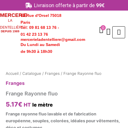
Aller
Livraison offerte à partir de
99€
au
MERCERIE
17 Rue d'Orsel 75018
contenu
LA
Paris
Tél: 09 81 68 13 76 -
0
DENTELLIÈRE
DEPUIS 1989
01 42 23 13 76
mercerieladentelliere@gmail.com
Du Lundi au Samedi
de 9h30 à 18h30
quantité
de
Frange
Accueil
/
Catalogue
/
Franges
/ Frange Rayonne fluo
Rayonne
fluo
Franges
Frange Rayonne fluo
5.17
€
HT
le mètre
Frange rayonne fluo lavable et de fabrication
européenne, souples, colorées, idéales pour vêtements,
déco et costumes.