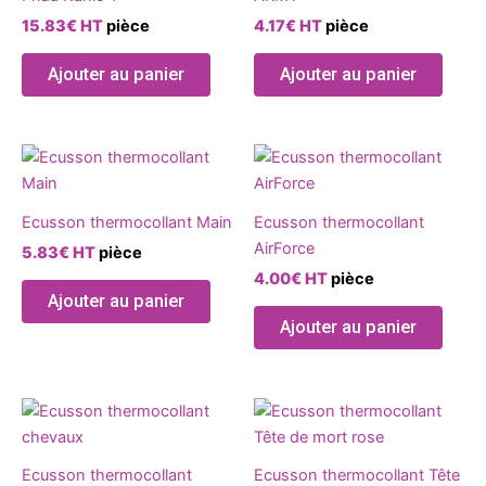
15.83
€
HT
pièce
4.17
€
HT
pièce
Ajouter au panier
Ajouter au panier
Ecusson thermocollant Main
Ecusson thermocollant
AirForce
5.83
€
HT
pièce
4.00
€
HT
pièce
Ajouter au panier
Ajouter au panier
Ce
produ
a
Ecusson thermocollant
Ecusson thermocollant Tête