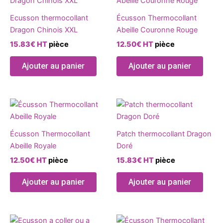
Ecusson thermocollant
Écusson Thermocollant
Dragon Chinois XXL
Abeille Couronne Rouge
15.83
€
HT
pièce
12.50
€
HT
pièce
Ajouter au panier
Ajouter au panier
Ce
produ
a
Écusson Thermocollant
Patch thermocollant Dragon
plusie
Abeille Royale
Doré
variat
12.50
€
HT
pièce
15.83
€
HT
pièce
Les
optio
Ajouter au panier
Ajouter au panier
peuve
être
chois
Ce