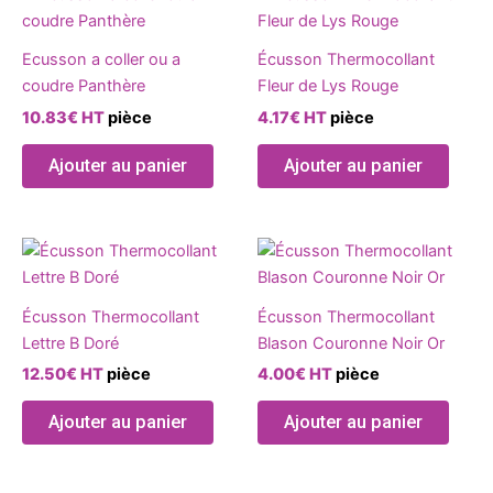
sur
produit
la
a
page
Ecusson a coller ou a
Écusson Thermocollant
plusieurs
du
coudre Panthère
Fleur de Lys Rouge
variations.
produ
10.83
€
HT
pièce
4.17
€
HT
pièce
Les
options
Ajouter au panier
Ajouter au panier
peuvent
être
choisies
sur
la
page
Écusson Thermocollant
Écusson Thermocollant
du
Lettre B Doré
Blason Couronne Noir Or
produit
12.50
€
HT
pièce
4.00
€
HT
pièce
Ajouter au panier
Ajouter au panier