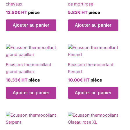
plusie
chevaux
de mort rose
variat
12.50
€
HT
pièce
5.83
€
HT
pièce
Les
optio
Ajouter au panier
Ajouter au panier
peuve
être
chois
Ce
sur
produ
la
a
page
Ecusson thermocollant
Ecusson thermocollant
plusie
du
grand papillon
Renard
variat
produ
18.33
€
HT
pièce
10.00
€
HT
pièce
Les
optio
Ajouter au panier
Ajouter au panier
peuve
être
chois
sur
la