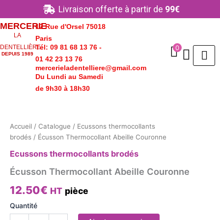
Aller
Livraison offerte à partir de
99€
au
MERCERIE
17 Rue d'Orsel 75018
contenu
LA
Paris
Tél: 09 81 68 13 76 -
0
DENTELLIÈRE
DEPUIS 1989
01 42 23 13 76
mercerieladentelliere@gmail.com
Du Lundi au Samedi
de 9h30 à 18h30
quantité
de
Écusson
Accueil
/
Catalogue
/
Ecussons thermocollants
Thermocollant
brodés
/ Écusson Thermocollant Abeille Couronne
Abeille
Couronne
Ecussons thermocollants brodés
Écusson Thermocollant Abeille Couronne
12.50
€
HT
pièce
Quantité