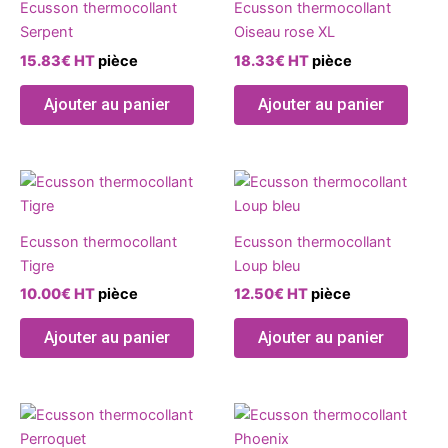
page
Ecusson thermocollant
Ecusson thermocollant
du
Serpent
Oiseau rose XL
produ
15.83
€
HT
pièce
18.33
€
HT
pièce
Ajouter au panier
Ajouter au panier
Ecusson thermocollant
Ecusson thermocollant
Tigre
Loup bleu
10.00
€
HT
pièce
12.50
€
HT
pièce
Ajouter au panier
Ajouter au panier
Ce
produit