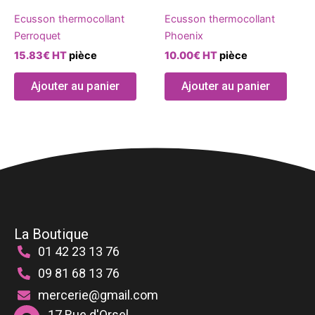
a
Ecusson thermocollant
Ecusson thermocollant
plusieurs
Perroquet
Phoenix
variations.
15.83
€
HT
pièce
10.00
€
HT
pièce
Les
options
Ajouter au panier
Ajouter au panier
peuvent
être
choisies
sur
la
page
du
produit
La Boutique
01 42 23 13 76
09 81 68 13 76
mercerie@gmail.com
17 Rue d'Orsel