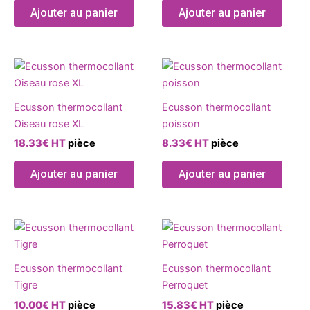
options
Ajouter au panier
Ajouter au panier
peuvent
être
choisies
Ce
sur
produ
la
a
page
Ecusson thermocollant
Ecusson thermocollant
plusie
du
Oiseau rose XL
poisson
variat
produit
18.33
€
HT
pièce
8.33
€
HT
pièce
Les
optio
Ajouter au panier
Ajouter au panier
peuve
être
chois
Ce
sur
produ
la
a
page
Ecusson thermocollant
Ecusson thermocollant
plusie
du
Tigre
Perroquet
variat
produ
10.00
€
HT
pièce
15.83
€
HT
pièce
Les