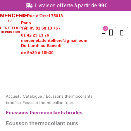
Aller
Livraison offerte à partir de
99€
au
MERCERIE
17 Rue d'Orsel 75018
contenu
LA
Paris
Tél: 09 81 68 13 76 -
0
DENTELLIÈRE
DEPUIS 1989
01 42 23 13 76
mercerieladentelliere@gmail.com
Du Lundi au Samedi
de 9h30 à 18h30
quantité
de
Ecusson
thermocollant
ours
Accueil
/
Catalogue
/
Ecussons thermocollants
brodés
/ Ecusson thermocollant ours
Ecussons thermocollants brodés
Ecusson thermocollant ours