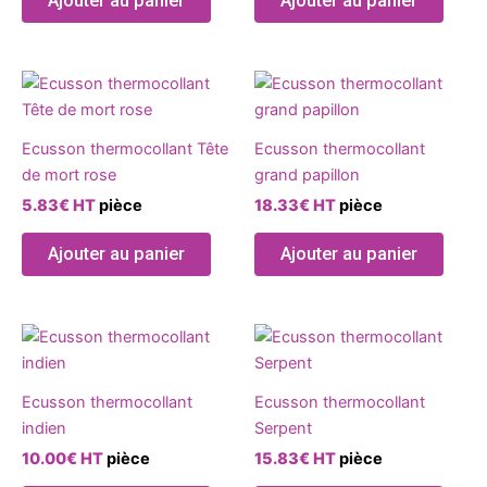
Ajouter au panier
Ajouter au panier
Ce
produit
a
Ecusson thermocollant Tête
Ecusson thermocollant
plusieurs
de mort rose
grand papillon
variations.
5.83
€
HT
pièce
18.33
€
HT
pièce
Les
options
Ajouter au panier
Ajouter au panier
peuvent
être
choisies
Ce
sur
produit
la
a
page
Ecusson thermocollant
Ecusson thermocollant
plusieurs
du
indien
Serpent
variations.
produit
10.00
€
HT
pièce
15.83
€
HT
pièce
Les