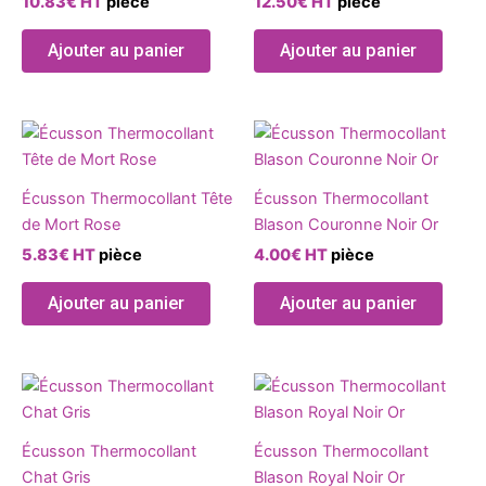
10.83
€
HT
pièce
12.50
€
HT
pièce
Les
options
Ajouter au panier
Ajouter au panier
peuvent
être
choisies
Ce
sur
produit
la
a
page
Écusson Thermocollant Tête
Écusson Thermocollant
plusieurs
du
de Mort Rose
Blason Couronne Noir Or
variations.
produit
5.83
€
HT
pièce
4.00
€
HT
pièce
Les
options
Ajouter au panier
Ajouter au panier
peuvent
être
choisies
sur
la
page
Écusson Thermocollant
Écusson Thermocollant
du
Chat Gris
Blason Royal Noir Or