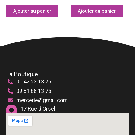
optio
Ajouter au panier
Ajouter au panier
peuve
être
chois
sur
la
page
du
produ
La Boutique
01 42 23 13 76
09 81 68 13 76
mercerie@gmail.com
17 Rue d'Orsel
75018 Paris