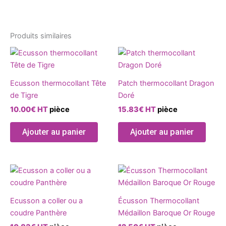
Produits similaires
Ce
produ
a
Ecusson thermocollant Tête
Patch thermocollant Dragon
plusie
de Tigre
Doré
variat
10.00
€
HT
pièce
15.83
€
HT
pièce
Les
optio
Ajouter au panier
Ajouter au panier
peuve
être
chois
Ce
sur
produit
la
a
page
Ecusson a coller ou a
Écusson Thermocollant
plusieurs
du
coudre Panthère
Médaillon Baroque Or Rouge
variations.
produ