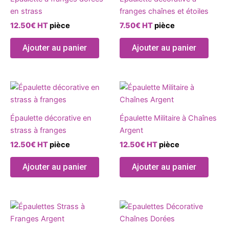
plusie
en strass
franges chaînes et étoiles
variat
12.50
€
HT
pièce
7.50
€
HT
pièce
Les
optio
Ajouter au panier
Ajouter au panier
peuve
être
chois
Ce
sur
produit
la
a
page
Épaulette décorative en
Épaulette Militaire à Chaînes
plusieurs
du
strass à franges
Argent
variations.
produ
12.50
€
HT
pièce
12.50
€
HT
pièce
Les
options
Ajouter au panier
Ajouter au panier
peuvent
être
choisies
sur
la