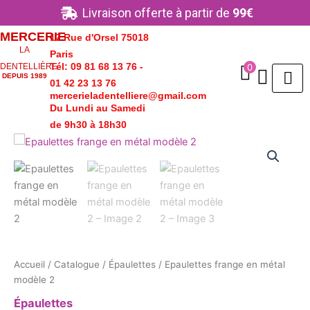
Aller
Livraison offerte à partir de
99€
au
MERCERIE
17 Rue d'Orsel 75018
contenu
LA
Paris
Tél: 09 81 68 13 76 -
0
DENTELLIÈRE
DEPUIS 1989
01 42 23 13 76
mercerieladentelliere@gmail.com
Du Lundi au Samedi
de 9h30 à 18h30
quantité
de
Epaulettes
frange
en
métal
modèle
2
Accueil
/
Catalogue
/
Épaulettes
/ Epaulettes frange en métal
modèle 2
Épaulettes