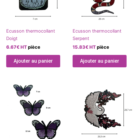
Ecusson thermocollant
Ecusson thermocollant
Doigt
Serpent
6.67
€
HT
pièce
15.83
€
HT
pièce
Ajouter au panier
Ajouter au panier
Ce
produit
a
plusieurs
variations.
Les
options
peuvent