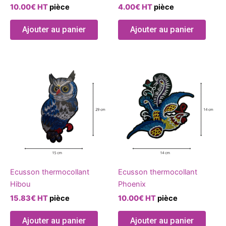
10.00
€
HT
pièce
4.00
€
HT
pièce
la
page
Ajouter au panier
Ajouter au panier
du
produ
Ecusson thermocollant
Ecusson thermocollant
Hibou
Phoenix
15.83
€
HT
pièce
10.00
€
HT
pièce
Ajouter au panier
Ajouter au panier