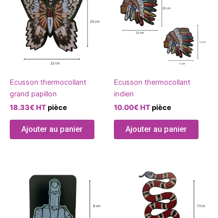
a
plusie
variat
Les
optio
peuve
être
Ecusson thermocollant
Ecusson thermocollant
chois
grand papillon
indien
sur
18.33
€
HT
pièce
10.00
€
HT
pièce
la
page
Ajouter au panier
Ajouter au panier
du
produ