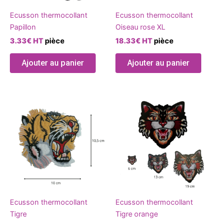
être
Ecusson thermocollant
Ecusson thermocollant
choisies
Papillon
Oiseau rose XL
sur
3.33
€
HT
pièce
18.33
€
HT
pièce
la
page
Ajouter au panier
Ajouter au panier
du
produit
Ce
produ
a
plusie
variat
Les
optio
peuve
être
Ecusson thermocollant
Ecusson thermocollant
chois
Tigre
Tigre orange
sur