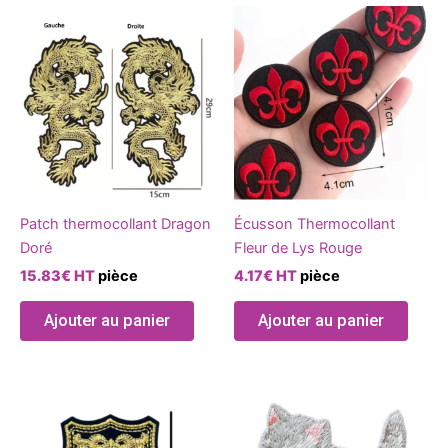
Ce
produit
a
plusieurs
variations.
Les
options
peuvent
être
Patch thermocollant Dragon
Écusson Thermocollant
choisies
Doré
Fleur de Lys Rouge
sur
15.83
€
HT
pièce
4.17
€
HT
pièce
la
page
Ajouter au panier
Ajouter au panier
du
produit