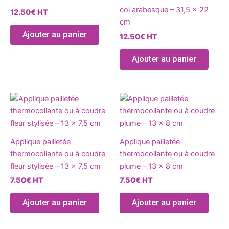
options
optio
col arabesque – 31,5 x 22
12.50
€
HT
peuvent
peuve
cm
être
être
Ajouter au panier
12.50
€
HT
choisies
chois
sur
sur
Ajouter au panier
la
la
page
page
du
du
Ce
Ce
produit
produ
produit
produ
a
a
plusieurs
plusie
Applique pailletée
Applique pailletée
variations.
variat
thermocollante ou à coudre
thermocollante ou à coudre
Les
Les
fleur stylisée – 13 x 7,5 cm
plume – 13 x 8 cm
options
optio
7.50
€
HT
7.50
€
HT
peuvent
peuve
être
être
Ajouter au panier
Ajouter au panier
choisies
chois
sur
sur