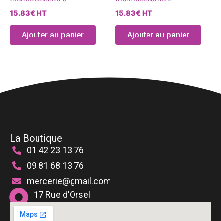
variations.
variat
15.83
€
HT
15.83
€
HT
Les
Les
options
optio
Ajouter au panier
Ajouter au panier
peuvent
peuve
être
être
choisies
chois
sur
sur
la
la
page
page
du
du
produit
produ
La Boutique
01 42 23 13 76
09 81 68 13 76
mercerie@gmail.com
17 Rue d'Orsel
75018 Paris