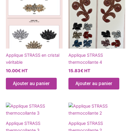
produit
produ
a
a
plusieurs
plusie
variations.
variat
Les
Les
options
optio
peuvent
peuve
être
être
Applique STRASS en cristal
Applique STRASS
choisies
chois
véritable
thermocollante 4
sur
sur
10.00
€
HT
15.83
€
HT
la
la
page
page
Ajouter au panier
Ajouter au panier
du
du
produit
produ
Ce
Ce
produit
produ
a
a
Applique STRASS
Applique STRASS
plusieurs
plusie
thermocollante 3
thermocollante 2