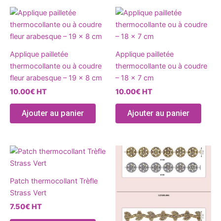
la
la
Ce
Ce
page
page
produit
produ
du
du
a
a
produit
produ
plusieurs
plusie
Applique pailletée
Applique pailletée
variations.
variat
thermocollante ou à coudre
thermocollante ou à coudre
Les
Les
fleur arabesque – 19 x 8 cm
– 18 x 7 cm
options
optio
10.00
€
HT
10.00
€
HT
peuvent
peuve
être
être
Ajouter au panier
Ajouter au panier
choisies
chois
sur
sur
la
la
Ce
page
page
produ
du
du
a
produit
produ
Patch thermocollant Trèfle
plusie
Strass Vert
variat
7.50
€
HT
Les