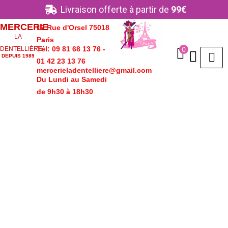
Aller
Livraison offerte à partir de
99€
au
MERCERIE
17 Rue d'Orsel 75018
contenu
LA
Paris
Tél: 09 81 68 13 76 -
0
DENTELLIÈRE
DEPUIS 1989
01 42 23 13 76
mercerieladentelliere@gmail.com
Du Lundi au Samedi
de 9h30 à 18h30
quantité
de
Applique
STRASS
thermocollante