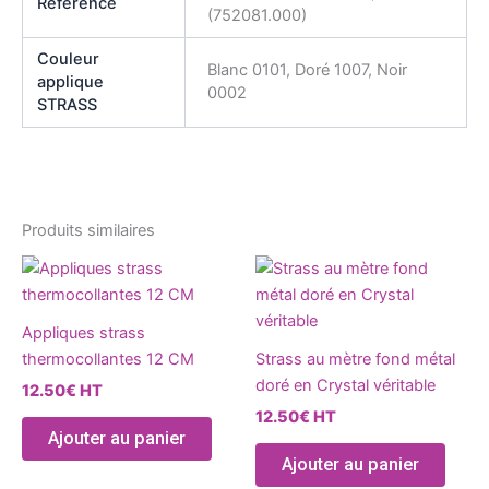
Référence
(752081.000)
Couleur
Blanc 0101, Doré 1007, Noir
applique
0002
STRASS
Produits similaires
Ce
Ce
produit
produ
a
a
Appliques strass
plusieurs
plusie
thermocollantes 12 CM
Strass au mètre fond métal
variations.
variat
doré en Crystal véritable
12.50
€
HT
Les
Les
12.50
€
HT
options
optio
Ajouter au panier
peuvent
peuve
Ajouter au panier
être
être