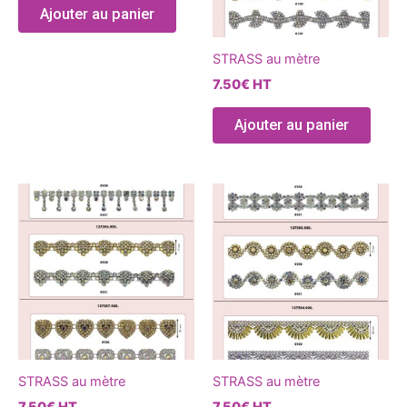
optio
Ajouter au panier
peuve
être
STRASS au mètre
chois
7.50
€
HT
sur
la
Ajouter au panier
page
du
produ
Ce
Ce
produit
produ
a
a
plusieurs
plusie
variations.
variat
Les
Les
options
optio
peuvent
peuve
être
être
STRASS au mètre
STRASS au mètre
choisies
chois