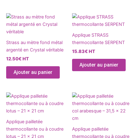
choisies
chois
sur
sur
Ce
Ce
la
la
produit
produ
page
page
a
a
du
du
Applique STRASS
plusieurs
plusie
produit
produ
Strass au mètre fond métal
thermocollante SERPENT
variations.
variat
argenté en Crystal véritable
15.83
€
HT
Les
Les
12.50
€
HT
options
optio
Ajouter au panier
peuvent
peuve
Ajouter au panier
être
être
choisies
chois
sur
sur
Ce
Ce
la
la
produit
produ
page
page
a
a
du
du
plusieurs
plusie
produit
produ
Applique pailletée
variations.
variat
thermocollante ou à coudre
Applique pailletée
Les
Les
lotus – 21 x 21 cm
thermocollante ou à coudre