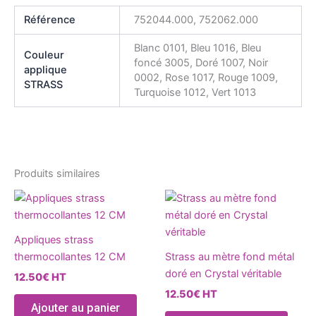
Référence
752044.000, 752062.000
Blanc 0101, Bleu 1016, Bleu
Couleur
foncé 3005, Doré 1007, Noir
applique
0002, Rose 1017, Rouge 1009,
STRASS
Turquoise 1012, Vert 1013
Produits similaires
Ce
Ce
produit
produ
a
a
Appliques strass
plusieurs
plusie
thermocollantes 12 CM
Strass au mètre fond métal
variations.
variat
doré en Crystal véritable
12.50
€
HT
Les
Les
12.50
€
HT
options
optio
Ajouter au panier
peuvent
peuve