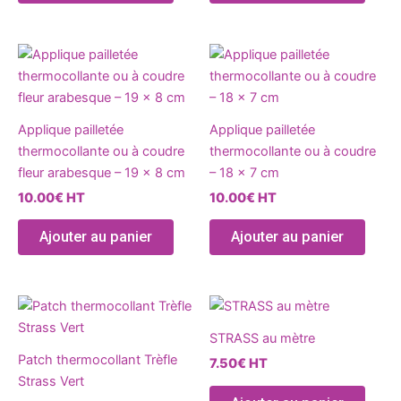
sur
sur
la
la
Ce
Ce
page
page
produit
produ
du
du
a
a
produit
produ
plusieurs
plusie
Applique pailletée
Applique pailletée
variations.
variat
thermocollante ou à coudre
thermocollante ou à coudre
Les
Les
fleur arabesque – 19 x 8 cm
– 18 x 7 cm
options
optio
10.00
€
HT
10.00
€
HT
peuvent
peuve
être
être
Ajouter au panier
Ajouter au panier
choisies
chois
sur
sur
la
la
Ce
page
page
produ
du
du
STRASS au mètre
a
produit
produ
Patch thermocollant Trèfle
7.50
€
HT
plusie
Strass Vert
variat