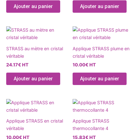
options
optio
produit
produ
Ajouter au panier
Ajouter au panier
peuvent
peuve
être
être
choisies
chois
Ce
Ce
sur
sur
produit
produ
la
la
a
a
page
page
STRASS au mètre en cristal
Applique STRASS plume en
plusieurs
plusie
du
du
véritable
cristal véritable
variations.
variat
produit
produ
24.17
€
HT
10.00
€
HT
Les
Les
options
optio
Ajouter au panier
Ajouter au panier
peuvent
peuve
être
être
choisies
chois
Ce
Ce
sur
sur
produit
produ
la
la
a
a
page
page
Applique STRASS en cristal
Applique STRASS
plusieurs
plusie
du
du
véritable
thermocollante 4
variations.
variat
produit
produ
10.00
€
HT
15.83
€
HT