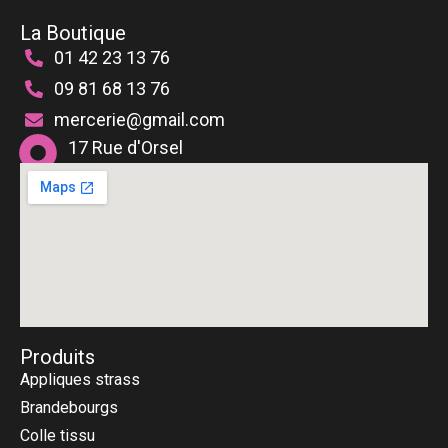
produit
produ
La Boutique
01 42 23 13 76
09 81 68 13 76
mercerie@gmail.com
17 Rue d'Orsel
75018 Paris
Produits
Appliques strass
Brandebourgs
Colle tissu