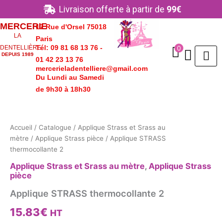
Aller
Livraison offerte à partir de
99€
au
MERCERIE
17 Rue d'Orsel 75018
contenu
LA
Paris
Tél: 09 81 68 13 76 -
0
DENTELLIÈRE
DEPUIS 1989
01 42 23 13 76
mercerieladentelliere@gmail.com
Du Lundi au Samedi
de 9h30 à 18h30
quantité
de
Applique
Accueil
/
Catalogue
/
Applique Strass et Srass au
STRASS
mètre
/
Applique Strass pièce
/ Applique STRASS
thermocollante
2
thermocollante 2
Applique Strass et Srass au mètre
,
Applique Strass
pièce
Applique STRASS thermocollante 2
15.83
€
HT