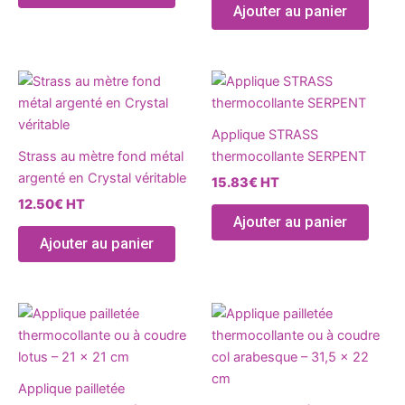
Ajouter au panier
être
être
choisies
chois
sur
sur
Ce
Ce
la
la
produit
produ
page
page
a
a
du
du
Applique STRASS
plusieurs
plusie
produit
produ
Strass au mètre fond métal
thermocollante SERPENT
variations.
variat
argenté en Crystal véritable
15.83
€
HT
Les
Les
12.50
€
HT
options
optio
Ajouter au panier
peuvent
peuve
Ajouter au panier
être
être
choisies
chois
sur
sur
Ce
Ce
la
la
produit
produ
page
page
a
a
du
du
plusieurs
plusie
produit
produ
Applique pailletée
variations.
variat