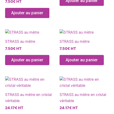
Ajouter au panier
7.50
€
HT
Les
optio
Ajouter au panier
peuve
être
chois
Ce
Ce
sur
produit
produ
la
STRASS au mètre
STRASS au mètre
a
a
page
7.50
€
HT
7.50
€
HT
plusieurs
plusie
du
variations.
variat
produ
Ajouter au panier
Ajouter au panier
Les
Les
options
optio
peuvent
peuve
Ce
Ce
être
être
produit
produ
choisies
chois
a
a
sur
sur
STRASS au mètre en cristal
STRASS au mètre en cristal
plusieurs
plusie
la
la
véritable
véritable
variations.
variat
page
page
24.17
€
HT
24.17
€
HT
Les
Les
du
du