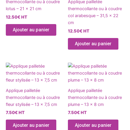
thermocollante ou à coudre
Applique pailletée
Les
Les
lotus – 21 x 21 cm
thermocollante ou à coudre
options
optio
col arabesque – 31,5 x 22
12.50
€
HT
peuvent
peuve
cm
être
être
Ajouter au panier
12.50
€
HT
choisies
chois
sur
sur
Ajouter au panier
la
la
page
page
du
du
Ce
Ce
produit
produ
produit
produ
a
a
plusieurs
plusie
Applique pailletée
Applique pailletée
variations.
variat
thermocollante ou à coudre
thermocollante ou à coudre
Les
Les
fleur stylisée – 13 x 7,5 cm
plume – 13 x 8 cm
options
optio
7.50
€
HT
7.50
€
HT
peuvent
peuve
être
être
Ajouter au panier
Ajouter au panier
choisies
chois